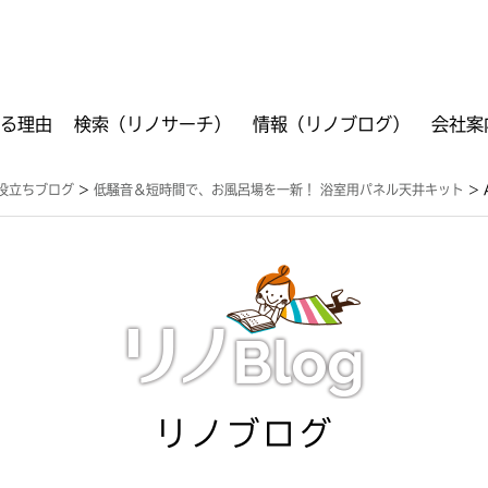
る理由
検索（リノサーチ）
情報（リノブログ）
会社案
ご利用方法
フリーワード検索
VR検索
工事箇所別検索
商品別検索
資料ダウンロード
役立ちブログ
>
低騒音＆短時間で、お風呂場を一新！ 浴室用パネル天井キット
>
リノブログ