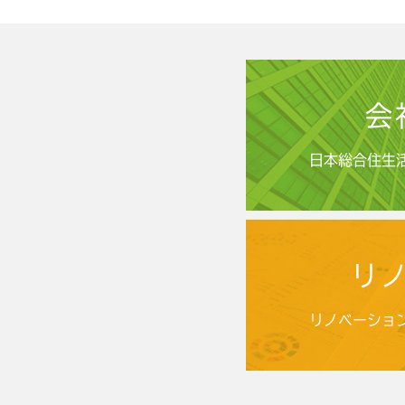
会
日本総合住生
リ
リノベーショ