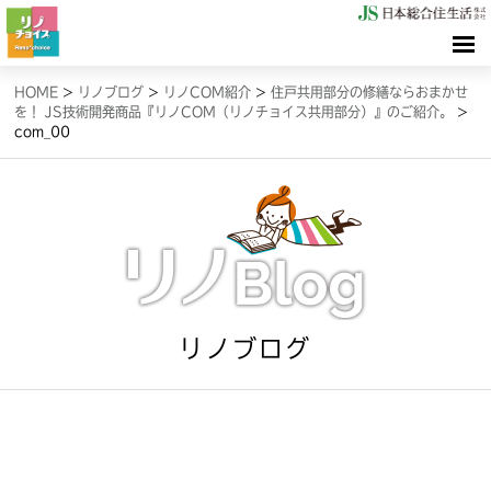
HOME
HOME
>
リノブログ
>
リノCOM紹介
>
住戸共用部分の修繕ならおまかせ
を！ JS技術開発商品『リノCOM（リノチョイス共用部分）』のご紹介。
>
com_00
検索（リノサーチ）
情報（リノブログ）
お問合せ
リノブログ