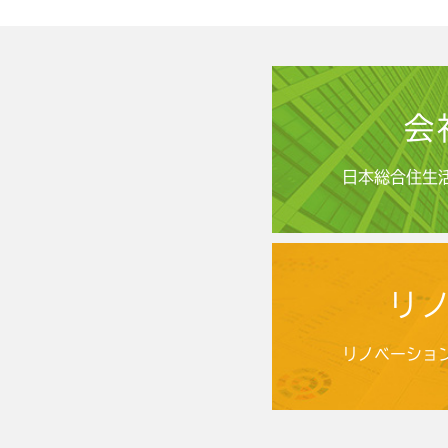
会
日本総合住生
リ
リノベーショ