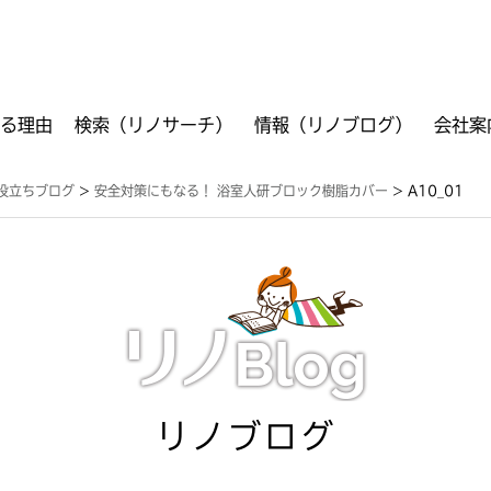
る理由
検索（リノサーチ）
情報（リノブログ）
会社案
ご利用方法
フリーワード検索
VR検索
工事箇所別検索
商品別検索
資料ダウンロード
役立ちブログ
>
安全対策にもなる！ 浴室人研ブロック樹脂カバー
>
A10_01
リノブログ