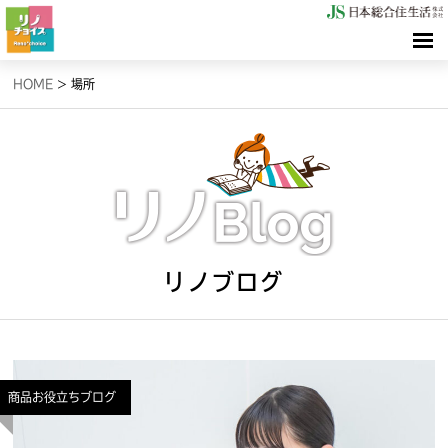
HOME
HOME
>
場所
検索（リノサーチ）
情報（リノブログ）
お問合せ
リノブログ
商品お役立ちブログ