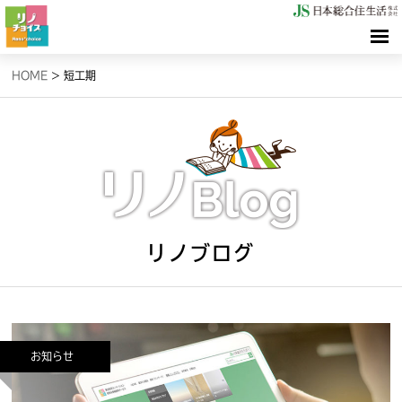
HOME
HOME
>
短工期
検索（リノサーチ）
情報（リノブログ）
お問合せ
リノブログ
お知らせ