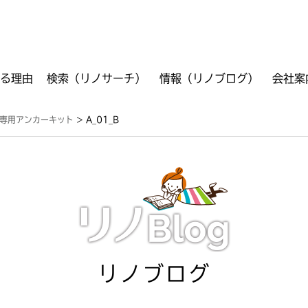
る理由
検索（リノサーチ）
情報（リノブログ）
会社案
ご利用方法
フリーワード検索
VR検索
工事箇所別検索
商品別検索
資料ダウンロード
＋専用アンカーキット
>
A_01_B
リノブログ