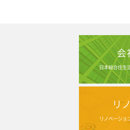
会
日本総合住生
リ
リノベーショ