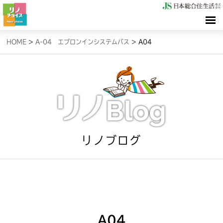
HOME
HOME
>
A-04 エプロンインシステムバス
>
A04
検索（リノサーチ）
情報（リノブログ）
お問合せ
リノブログ
A04