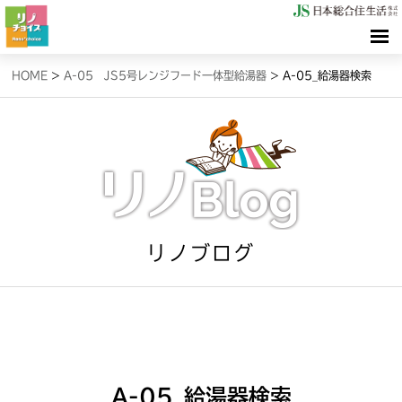
HOME
HOME
>
A-05 JS5号レンジフード一体型給湯器
>
A-05_給湯器検索
検索（リノサーチ）
情報（リノブログ）
お問合せ
リノブログ
A-05_給湯器検索