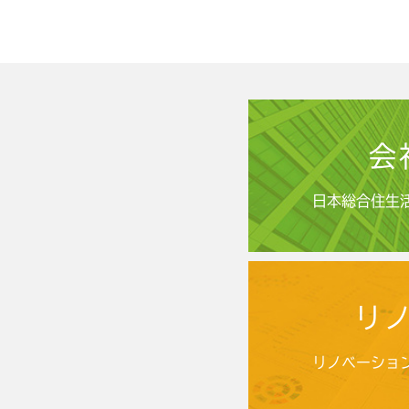
会
日本総合住生
リ
リノベーショ