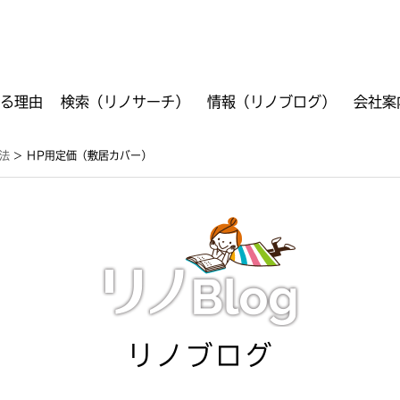
る理由
検索（リノサーチ）
情報（リノブログ）
会社案
ご利用方法
フリーワード検索
VR検索
工事箇所別検索
商品別検索
資料ダウンロード
工法
>
ＨP用定価（敷居カバー）
リノブログ