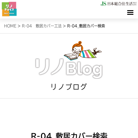
HOME
HOME
>
R-04 敷居カバー工法
>
R-04_敷居カバー検索
検索（リノサーチ）
情報（リノブログ）
お問合せ
リノブログ
R-04_敷居カバー検索