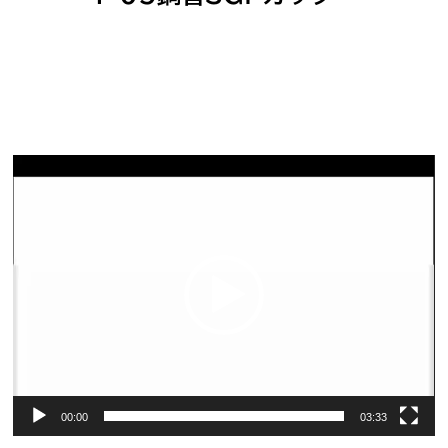
動
画
プ
レ
ー
ヤ
ー
00:00
03:33