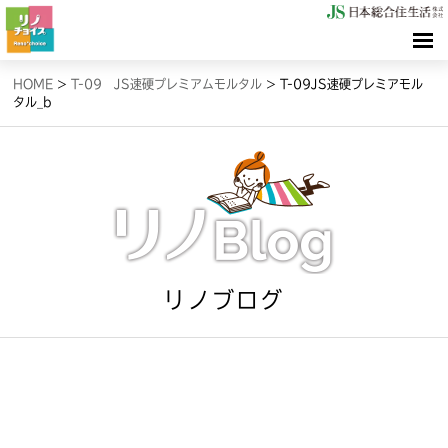
HOME
HOME
>
T-09 JS速硬プレミアムモルタル
>
T-09JS速硬プレミアモル
タル_b
検索（リノサーチ）
情報（リノブログ）
お問合せ
リノブログ