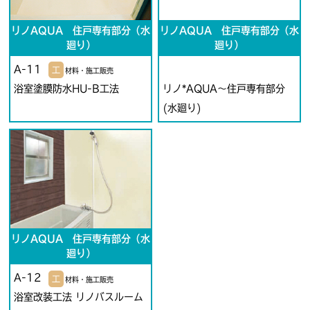
リノAQUA 住戸専有部分（水
リノAQUA 住戸専有部分（水
廻り）
廻り）
A-11
工
材料・施工販売
浴室塗膜防水HU-B工法
リノ*AQUA～住戸専有部分
(水廻り)
リノAQUA 住戸専有部分（水
廻り）
A-12
工
材料・施工販売
浴室改装工法 リノバスルーム