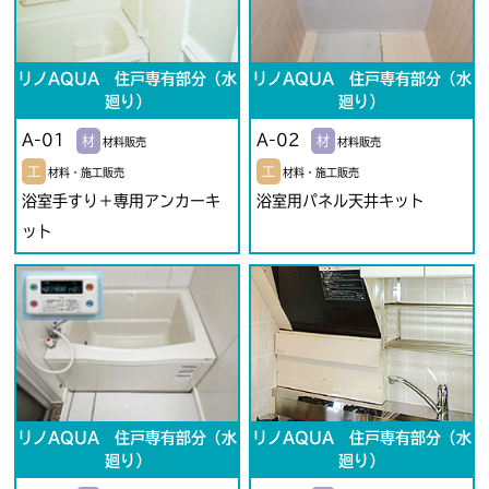
リノAQUA 住戸専有部分（水
リノAQUA 住戸専有部分（水
廻り）
廻り）
A-01
A-02
材
材
材料販売
材料販売
工
工
材料・施工販売
材料・施工販売
浴室手すり＋専用アンカーキ
浴室用パネル天井キット
ット
リノAQUA 住戸専有部分（水
リノAQUA 住戸専有部分（水
廻り）
廻り）