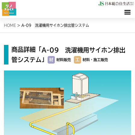
HOME
HOME
>
A-09 洗濯機用サイホン排出管システム
検索（リノサーチ）
商品詳細「
A-09 洗濯機用サイホン排出
情報（リノブログ）
」
管システム
材
工
材料販売
材料・施工販売
お問合せ