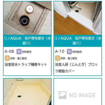
リノAQUA 住戸専有部分（水
リノAQUA 住戸専有部分（水
廻り）
廻り）
A-08
A-10
材
材
材料販売
材料販売
工
工
材料・施工販売
材料・施工販売
浴室排水トラップ補修キット
浴室人研（じんとぎ）ブロッ
ク樹脂カバー