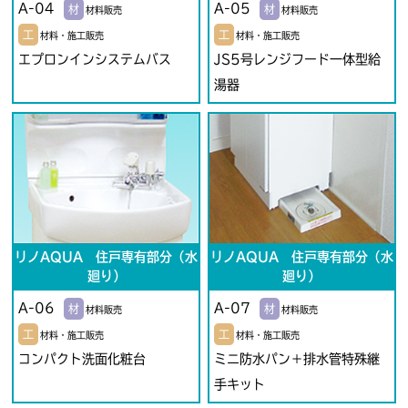
A-04
A-05
材
材
材料販売
材料販売
工
工
材料・施工販売
材料・施工販売
エプロンインシステムバス
JS5号レンジフード一体型給
湯器
リノAQUA 住戸専有部分（水
リノAQUA 住戸専有部分（水
廻り）
廻り）
A-06
A-07
材
材
材料販売
材料販売
工
工
材料・施工販売
材料・施工販売
コンパクト洗面化粧台
ミニ防水パン＋排水管特殊継
手キット