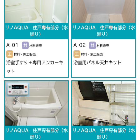
リノAQUA 住戸専有部分（水
リノAQUA 住戸専有部分（水
廻り）
廻り）
A-01
A-02
材
材
材料販売
材料販売
工
工
材料・施工販売
材料・施工販売
浴室手すり＋専用アンカーキ
浴室用パネル天井キット
ット
リノAQUA 住戸専有部分（水
リノAQUA 住戸専有部分（水
廻り）
廻り）