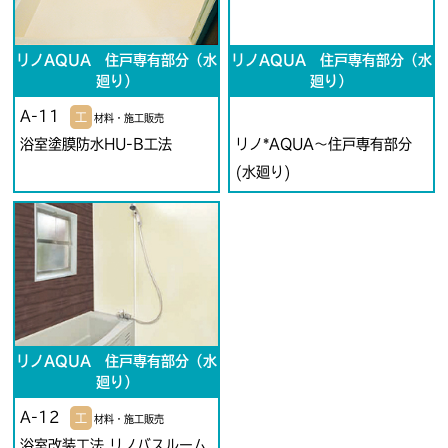
リノAQUA 住戸専有部分（水
リノAQUA 住戸専有部分（水
廻り）
廻り）
A-11
工
材料・施工販売
浴室塗膜防水HU-B工法
リノ*AQUA～住戸専有部分
(水廻り)
リノAQUA 住戸専有部分（水
廻り）
A-12
工
材料・施工販売
浴室改装工法 リノバスルーム