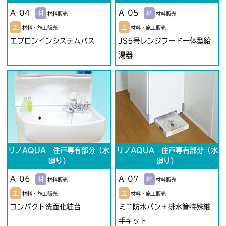
A-04
A-05
材
材
材料販売
材料販売
工
工
材料・施工販売
材料・施工販売
エプロンインシステムバス
JS5号レンジフード一体型給
湯器
リノAQUA 住戸専有部分（水
リノAQUA 住戸専有部分（水
廻り）
廻り）
A-06
A-07
材
材
材料販売
材料販売
工
工
材料・施工販売
材料・施工販売
コンパクト洗面化粧台
ミニ防水パン＋排水管特殊継
手キット