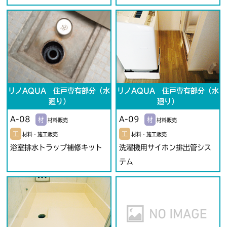
リノAQUA 住戸専有部分（水
リノAQUA 住戸専有部分（水
廻り）
廻り）
A-08
A-09
材
材
材料販売
材料販売
工
工
材料・施工販売
材料・施工販売
浴室排水トラップ補修キット
洗濯機用サイホン排出管シス
テム