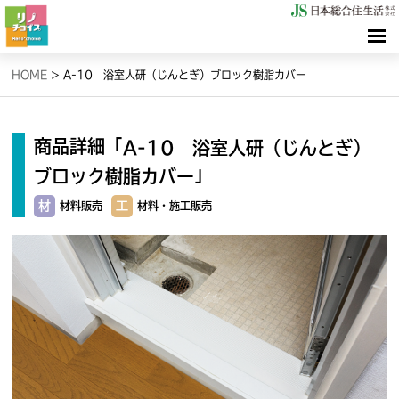
HOME
HOME
>
A-10 浴室人研（じんとぎ）ブロック樹脂カバー
検索（リノサーチ）
商品詳細「
A-10 浴室人研（じんとぎ）
情報（リノブログ）
」
ブロック樹脂カバー
材
工
材料販売
材料・施工販売
お問合せ