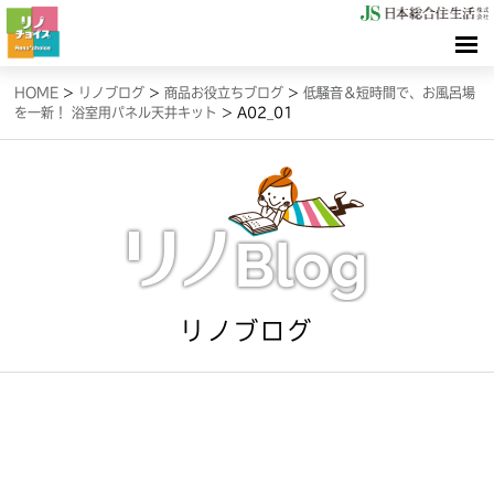
HOME
HOME
>
リノブログ
>
商品お役立ちブログ
>
低騒音＆短時間で、お風呂場
を一新！ 浴室用パネル天井キット
>
A02_01
検索（リノサーチ）
情報（リノブログ）
お問合せ
リノブログ