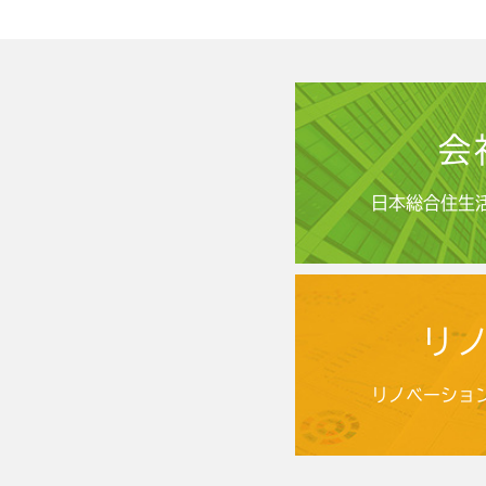
会
日本総合住生
リ
リノベーショ