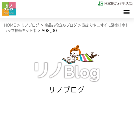
HOME
HOME
>
リノブログ
>
商品お役立ちブログ
>
詰まりやニオイに浴室排水ト
ラップ補修キット①
>
A08_00
検索（リノサーチ）
情報（リノブログ）
お問合せ
リノブログ