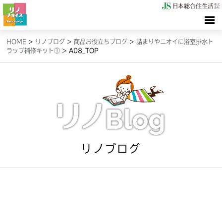
HOME
HOME
>
リノブログ
>
商品お役立ちブログ
>
詰まりやニオイに浴室排水ト
ラップ補修キット①
>
A08_TOP
検索（リノサーチ）
情報（リノブログ）
お問合せ
リノブログ