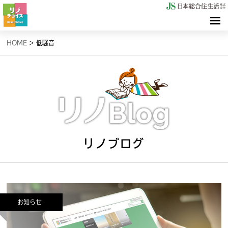
HOME
HOME
>
低騒音
検索（リノサーチ）
情報（リノブログ）
お問合せ
リノブログ
お知らせ