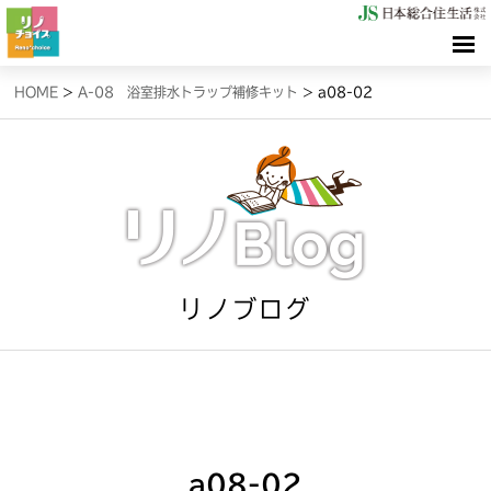
HOME
HOME
>
A-08 浴室排水トラップ補修キット
>
a08-02
検索（リノサーチ）
情報（リノブログ）
お問合せ
リノブログ
a08-02