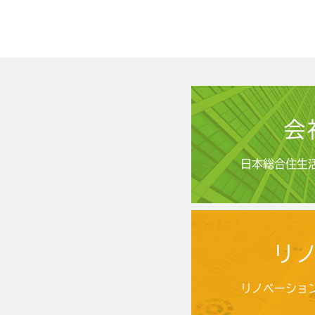
会
日本総合住生
リ
リノベーショ