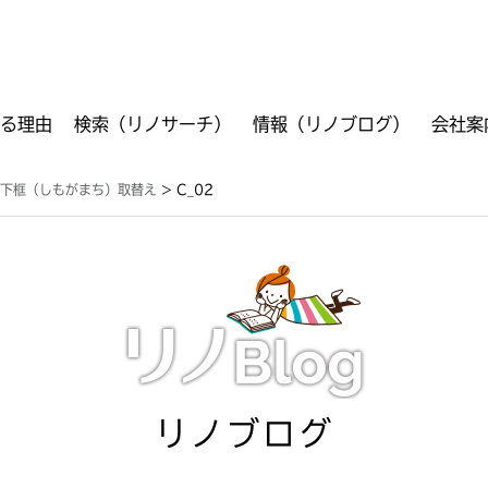
る理由
検索（リノサーチ）
情報（リノブログ）
会社案
ご利用方法
フリーワード検索
VR検索
工事箇所別検索
商品別検索
資料ダウンロード
シ下框（しもがまち）取替え
>
C_02
リノブログ