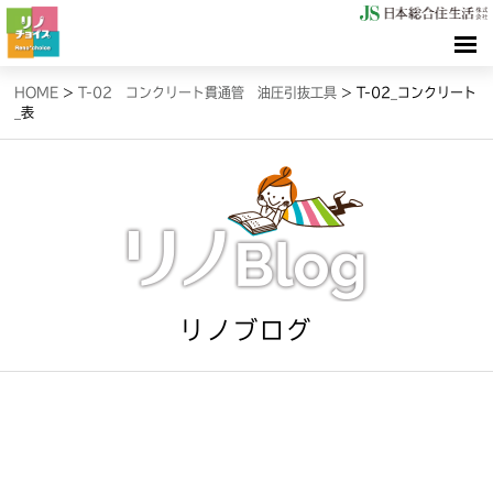
HOME
HOME
>
T-02 コンクリート貫通管 油圧引抜工具
>
T-02_コンクリート
_表
検索（リノサーチ）
情報（リノブログ）
お問合せ
リノブログ