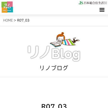
HOME
HOME
>
R07_03
検索（リノサーチ）
情報（リノブログ）
お問合せ
リノブログ
R07_03